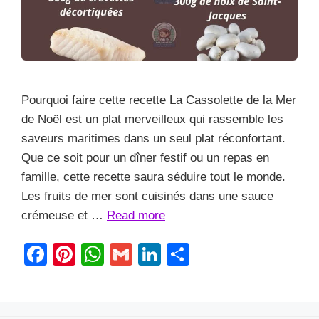
Pourquoi faire cette recette La Cassolette de la Mer
de Noël est un plat merveilleux qui rassemble les
saveurs maritimes dans un seul plat réconfortant.
Que ce soit pour un dîner festif ou un repas en
famille, cette recette saura séduire tout le monde.
Les fruits de mer sont cuisinés dans une sauce
crémeuse et …
Read more
F
Pi
W
G
Li
S
a
nt
h
m
n
h
c
er
at
ail
k
ar