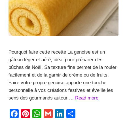
Pourquoi faire cette recette La genoise est un
gâteau léger et aéré, idéal pour préparer des
bûches de Noël. Sa texture fine permet de la rouler
facilement et de la garnir de crème ou de fruits.
Faire votre propre genoise apporte une touche
personnelle à vos créations festives et éveille les
sens des gourmands autour …
Read more
F
Pi
W
G
Li
S
a
nt
h
m
n
h