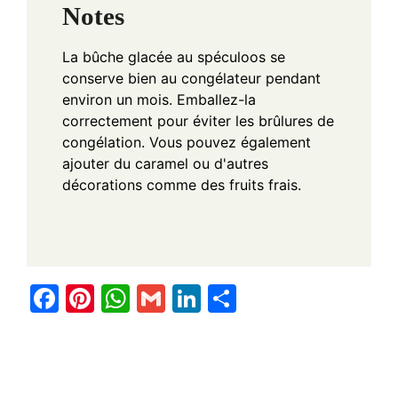
Notes
La bûche glacée au spéculoos se
conserve bien au congélateur pendant
environ un mois. Emballez-la
correctement pour éviter les brûlures de
congélation. Vous pouvez également
ajouter du caramel ou d'autres
décorations comme des fruits frais.
F
Pi
W
G
Li
S
a
nt
h
m
n
h
c
er
at
ail
k
ar
e
e
s
e
e