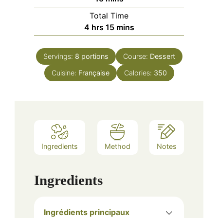
Total Time
hours
minutes
4
hrs
15
mins
Servings:
8
portions
Course:
Dessert
Cuisine:
Française
Calories:
350
Ingredients
Method
Notes
Ingredients
Ingrédients principaux