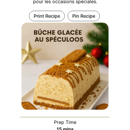
pour les occasions spéciales.
Print Recipe
Pin Recipe
Prep Time
minutes
15
mins