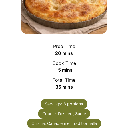
Prep Time
minutes
20
mins
Cook Time
minutes
15
mins
Total Time
minutes
35
mins
Servings:
8
portions
Course:
Dessert, Sucré
Cuisine:
Canadienne, Traditionnelle