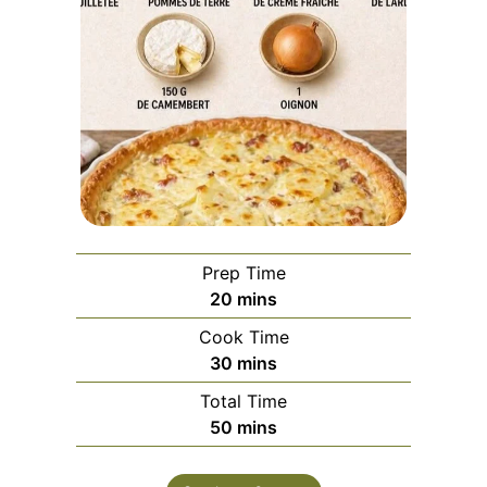
Prep Time
minutes
20
mins
Cook Time
minutes
30
mins
Total Time
minutes
50
mins