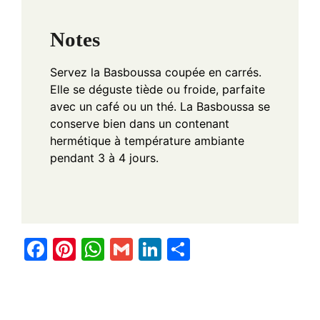
Notes
Servez la Basboussa coupée en carrés.
Elle se déguste tiède ou froide, parfaite
avec un café ou un thé. La Basboussa se
conserve bien dans un contenant
hermétique à température ambiante
pendant 3 à 4 jours.
F
Pi
W
G
Li
S
a
nt
h
m
n
h
c
er
at
ail
k
ar
e
e
s
e
e