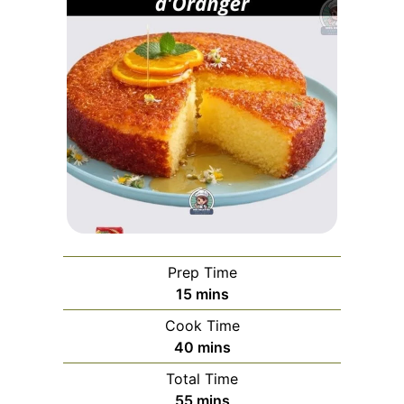
Prep Time
minutes
15
mins
Cook Time
minutes
40
mins
Total Time
minutes
55
mins