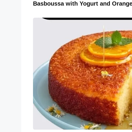
Basboussa with Yogurt and Orang
o
p
k