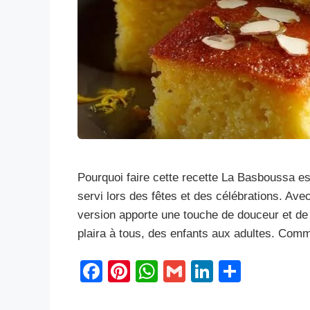
Pourquoi faire cette recette La Basboussa es
servi lors des fêtes et des célébrations. Avec
version apporte une touche de douceur et de
plaira à tous, des enfants aux adultes. Co
F
Pi
W
G
Li
S
a
nt
h
m
n
h