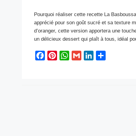
Pourquoi réaliser cette recette La Basboussa
apprécié pour son goût sucré et sa texture mo
d’oranger, cette version apportera une touch
un délicieux dessert qui plaît à tous, idéal 
F
Pi
W
G
Li
S
a
nt
h
m
n
h
c
er
at
ail
k
ar
e
e
s
e
e
b
st
A
dI
o
p
n
o
p
k