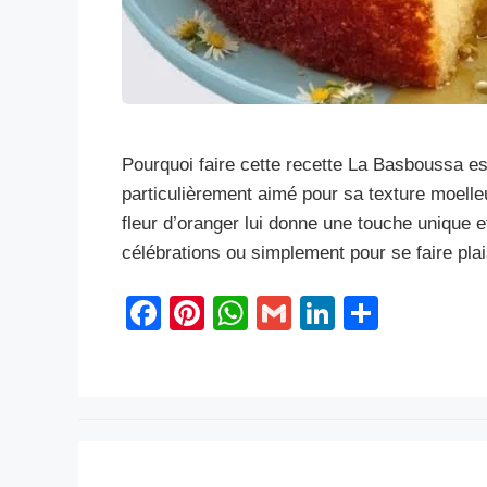
Pourquoi faire cette recette La Basboussa es
particulièrement aimé pour sa texture moelleu
fleur d’oranger lui donne une touche unique e
célébrations ou simplement pour se faire pl
F
Pi
W
G
Li
S
a
nt
h
m
n
h
c
er
at
ail
k
ar
e
e
s
e
e
b
st
A
dI
o
p
n