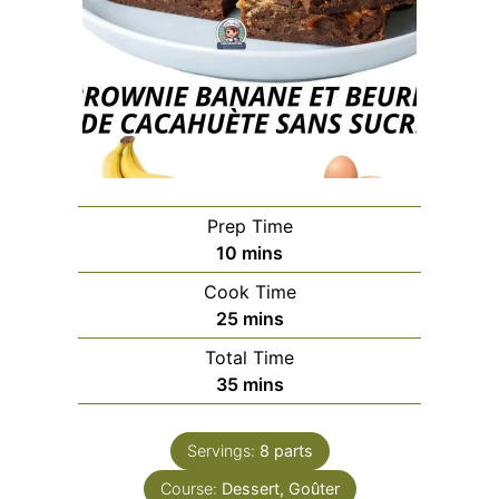
Prep Time
minutes
10
mins
Cook Time
minutes
25
mins
Total Time
minutes
35
mins
Servings:
8
parts
Course:
Dessert, Goûter