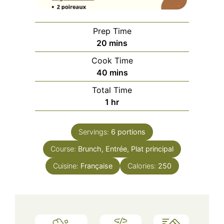
Prep Time
minutes
20
mins
Cook Time
minutes
40
mins
Total Time
hour
1
hr
Servings:
6
portions
Course:
Brunch, Entrée, Plat principal
Cuisine:
Française
Calories:
250