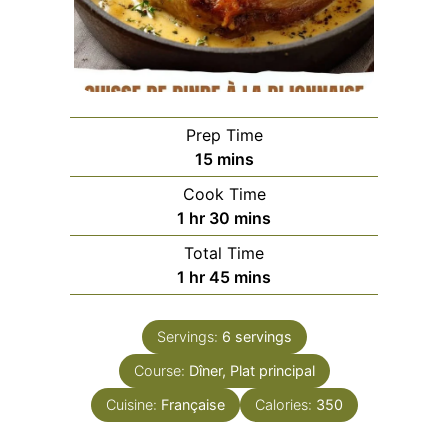
Prep Time
minutes
15
mins
Cook Time
hour
minutes
1
hr
30
mins
Total Time
hour
minutes
1
hr
45
mins
Servings:
6
servings
Course:
Dîner, Plat principal
Cuisine:
Française
Calories:
350