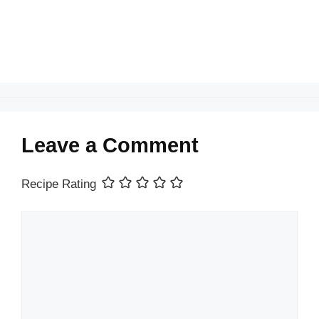
k
Leave a Comment
Recipe Rating
Comment