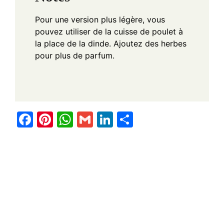
Pour une version plus légère, vous
pouvez utiliser de la cuisse de poulet à
la place de la dinde. Ajoutez des herbes
pour plus de parfum.
F
Pi
W
G
Li
S
a
nt
h
m
n
h
c
er
at
ail
k
ar
e
e
s
e
e
b
st
A
dI
o
p
n
o
p