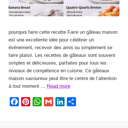
pourquoi faire cette recette Faire un gâteau maison
est une excellente idée pour célébrer un
événement, recevoir des amis ou simplement se
faire plaisir. Les recettes de gâteaux sont souvent
simples et délicieuses, parfaites pour tous les
niveaux de compétence en cuisine. Ce gâteaux
maison savoureux peut être le centre de l’attention
à tout moment …
Read more
F
Pi
W
G
Li
S
a
nt
h
m
n
h
c
er
at
ail
k
ar