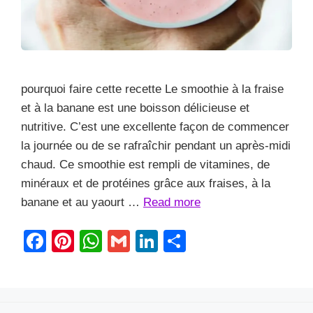
pourquoi faire cette recette Le smoothie à la fraise
et à la banane est une boisson délicieuse et
nutritive. C’est une excellente façon de commencer
la journée ou de se rafraîchir pendant un après-midi
chaud. Ce smoothie est rempli de vitamines, de
minéraux et de protéines grâce aux fraises, à la
banane et au yaourt …
Read more
F
Pi
W
G
Li
S
a
nt
h
m
n
h
c
er
at
ail
k
ar
e
e
s
e
e