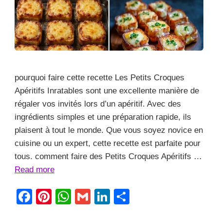
pourquoi faire cette recette Les Petits Croques
Apéritifs Inratables sont une excellente manière de
régaler vos invités lors d’un apéritif. Avec des
ingrédients simples et une préparation rapide, ils
plaisent à tout le monde. Que vous soyez novice en
cuisine ou un expert, cette recette est parfaite pour
tous. comment faire des Petits Croques Apéritifs …
Read more
F
Pi
W
G
Li
S
a
nt
h
m
n
h