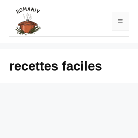
Skip
to
content
Menu
recettes faciles