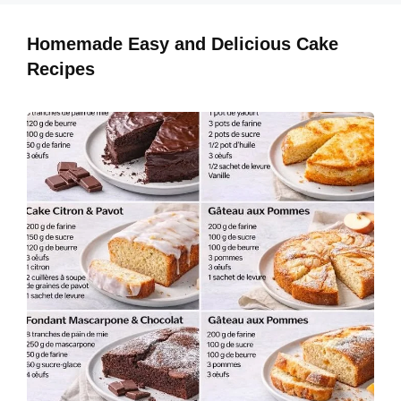
b
st
A
dI
Homemade Easy and Delicious Cake
o
p
n
Recipes
o
p
k