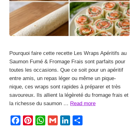
Pourquoi faire cette recette Les Wraps Apéritifs au
Saumon Fumé & Fromage Frais sont parfaits pour
toutes les occasions. Que ce soit pour un apéritif
entre amis, un repas léger ou même un pique-
nique, ces wraps sont rapides à préparer et très
savoureux. Ils allient la légèreté du fromage frais et
la richesse du saumon …
Read more
F
Pi
W
G
Li
S
a
nt
h
m
n
h