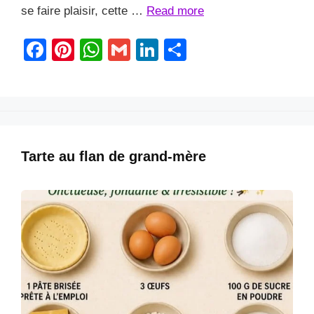
se faire plaisir, cette …
Read more
F
Pi
W
G
Li
S
a
nt
h
m
n
h
c
er
at
ail
k
ar
e
e
s
e
e
b
st
A
dI
Tarte au flan de grand-mère
o
p
n
o
p
k