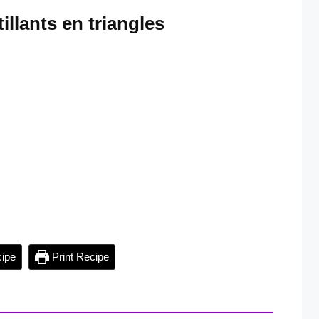
illants en triangles
ipe
Print Recipe