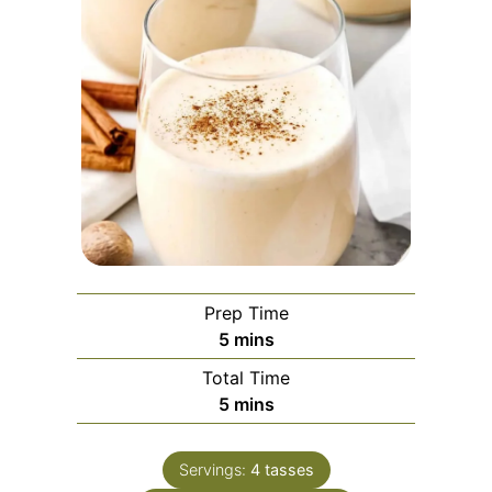
Prep Time
minutes
5
mins
Total Time
minutes
5
mins
Servings:
4
tasses