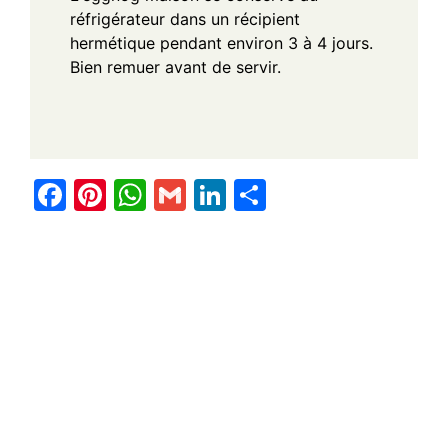
réfrigérateur dans un récipient
hermétique pendant environ 3 à 4 jours.
Bien remuer avant de servir.
F
Pi
W
G
Li
S
a
nt
h
m
n
h
c
er
at
ail
k
ar
e
e
s
e
e
b
st
A
dI
o
p
n
o
p
k