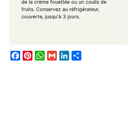
de la crème fouettée ou un coulis de
fruits. Conservez au réfrigérateur,
couverte, jusqu'à 3 jours.
F
Pi
W
G
Li
S
a
nt
h
m
n
h
c
er
at
ail
k
ar
e
e
s
e
e
b
st
A
dI
o
p
n
o
p
k