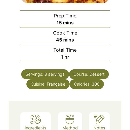
Prep Time
minutes
15
mins
Cook Time
minutes
45
mins
Total Time
hour
1
hr
Servings:
8
servings
Course:
Dessert
Cuisine:
Française
Calories:
300
Ingredients
Method
Notes