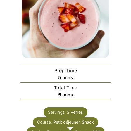
Prep Time
minutes
5
mins
Total Time
minutes
5
mins
Servings:
2
verres
Course:
Petit déjeuner, Snack