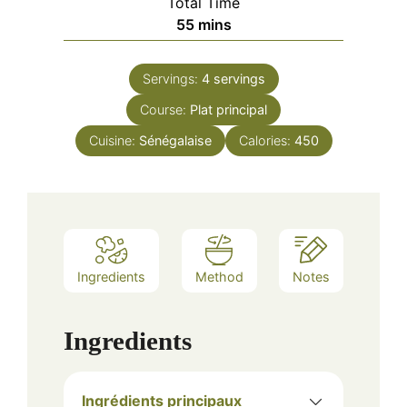
Total Time
minutes
55
mins
Servings:
4
servings
Course:
Plat principal
Cuisine:
Sénégalaise
Calories:
450
Ingredients
Method
Notes
Ingredients
Ingrédients principaux