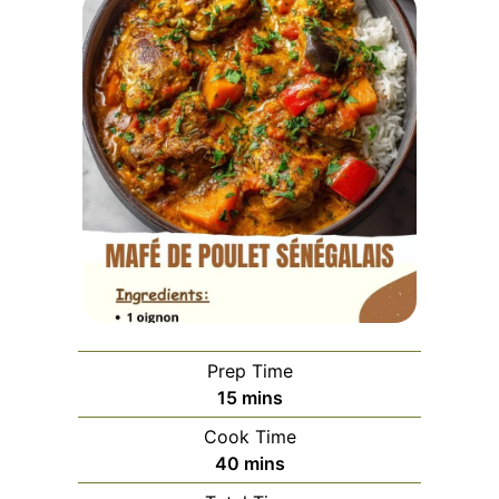
Prep Time
minutes
15
mins
Cook Time
minutes
40
mins