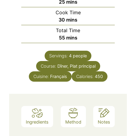
minutes
25
mins
Cook Time
minutes
30
mins
Total Time
minutes
55
mins
Servings:
4
people
Course:
Dîner, Plat principal
Cuisine:
Français
Calories:
450
Ingredients
Method
Notes