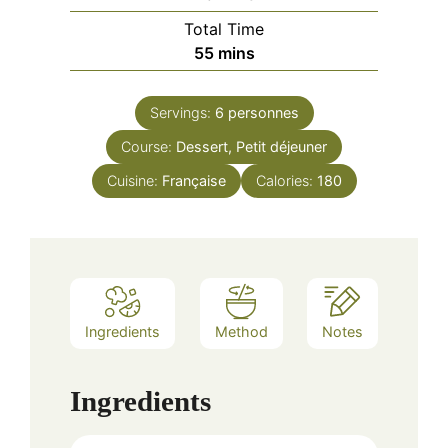
Total Time
minutes
55
mins
Servings:
6
personnes
Course:
Dessert, Petit déjeuner
Cuisine:
Française
Calories:
180
Ingredients
Method
Notes
Ingredients