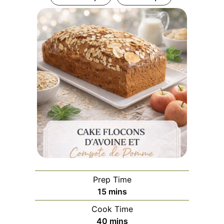
Prep Time
minutes
15
mins
Cook Time
minutes
40
mins