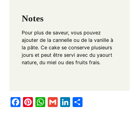
Notes
Pour plus de saveur, vous pouvez
ajouter de la cannelle ou de la vanille à
la pâte. Ce cake se conserve plusieurs
jours et peut être servi avec du yaourt
nature, du miel ou des fruits frais.
F
Pi
W
G
Li
S
a
nt
h
m
n
h
c
er
at
ail
k
ar
e
e
s
e
e