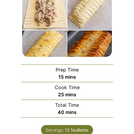
Prep Time
minutes
15
mins
Cook Time
minutes
25
mins
Total Time
minutes
40
mins
Servings:
12
feuilletés