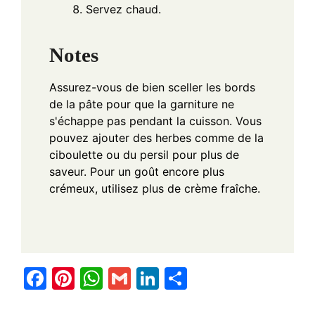
Servez chaud.
Notes
Assurez-vous de bien sceller les bords
de la pâte pour que la garniture ne
s'échappe pas pendant la cuisson. Vous
pouvez ajouter des herbes comme de la
ciboulette ou du persil pour plus de
saveur. Pour un goût encore plus
crémeux, utilisez plus de crème fraîche.
F
Pi
W
G
Li
S
a
nt
h
m
n
h