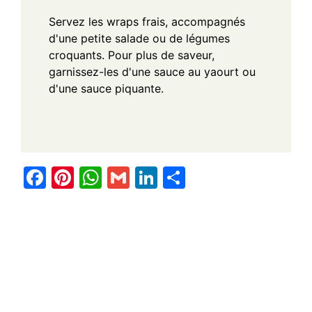
Servez les wraps frais, accompagnés
d'une petite salade ou de légumes
croquants. Pour plus de saveur,
garnissez-les d'une sauce au yaourt ou
d'une sauce piquante.
F
Pi
W
G
Li
S
a
nt
h
m
n
h
c
er
at
ail
k
ar
e
e
s
e
e
b
st
A
dI
o
p
n
o
p