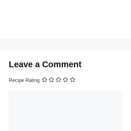
k
Leave a Comment
Recipe Rating
Comment