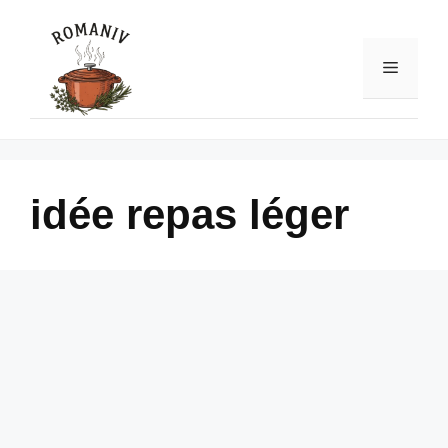
Skip
to
content
Menu
idée repas léger