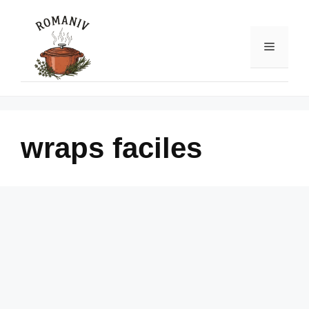
Skip
to
content
Menu
wraps faciles