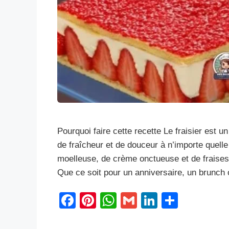
Pourquoi faire cette recette Le fraisier est 
de fraîcheur et de douceur à n’importe quel
moelleuse, de crème onctueuse et de fraises ju
Que ce soit pour un anniversaire, un brunc
F
Pi
W
G
Li
S
a
nt
h
m
n
h