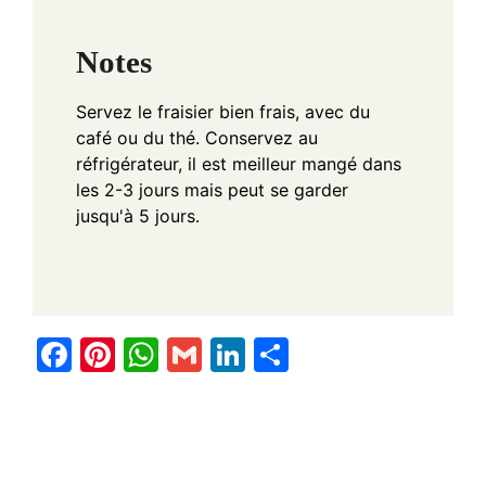
Notes
Servez le fraisier bien frais, avec du
café ou du thé. Conservez au
réfrigérateur, il est meilleur mangé dans
les 2-3 jours mais peut se garder
jusqu'à 5 jours.
F
Pi
W
G
Li
S
a
nt
h
m
n
h
c
er
at
ail
k
ar
e
e
s
e
e