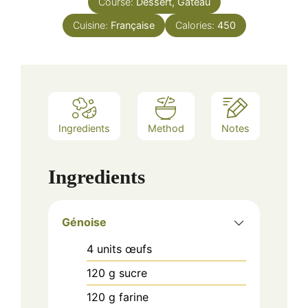
Course:
Dessert, Gâteau
Cuisine:
Française
Calories:
450
Ingredients
Method
Notes
Ingredients
Génoise
4
units
œufs
120
g
sucre
120
g
farine