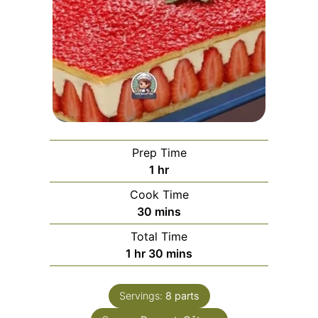
Prep Time
hour
1
hr
Cook Time
minutes
30
mins
Total Time
hour
minutes
1
hr
30
mins
Servings:
8
parts