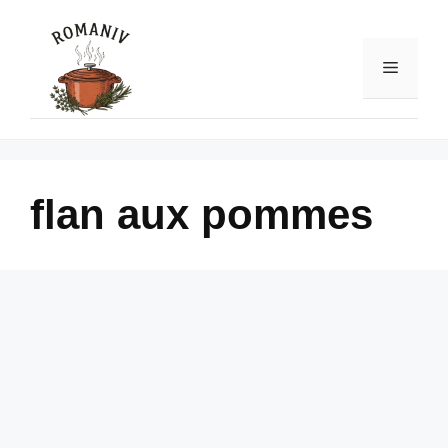
Skip
to
content
Menu
flan aux pommes