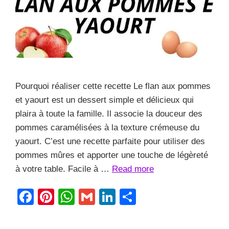
Pourquoi réaliser cette recette Le flan aux pommes
et yaourt est un dessert simple et délicieux qui
plaira à toute la famille. Il associe la douceur des
pommes caramélisées à la texture crémeuse du
yaourt. C’est une recette parfaite pour utiliser des
pommes mûres et apporter une touche de légèreté
à votre table. Facile à …
Read more
F
Pi
W
G
Li
S
a
nt
h
m
n
h