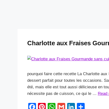
Charlotte aux Fraises Gou
pourquoi faire cette recette La Charlotte a
dessert parfait pour toutes les occasions. Sa
été, mais elle est tout aussi délicieuse en t
nécessite pas de cuisson, ce qui le …
Read 
F
Pi
W
G
Li
S