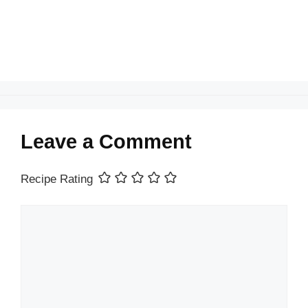
k
Leave a Comment
Recipe Rating
Comment