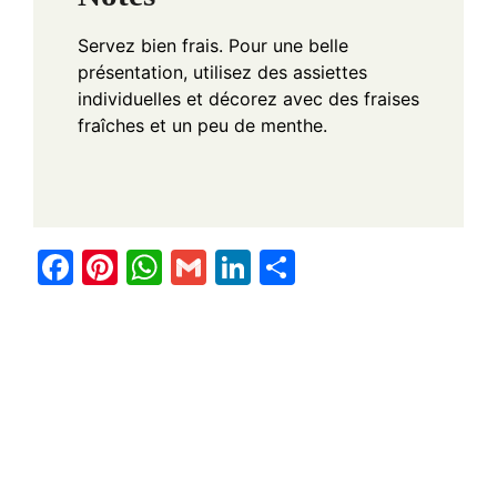
Servez bien frais. Pour une belle
présentation, utilisez des assiettes
individuelles et décorez avec des fraises
fraîches et un peu de menthe.
F
Pi
W
G
Li
S
a
nt
h
m
n
h
c
er
at
ail
k
ar
e
e
s
e
e
b
st
A
dI
o
p
n
o
p