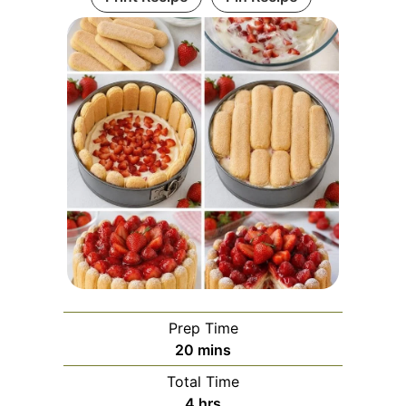
Prep Time
minutes
20
mins
Total Time
hours
4
hrs