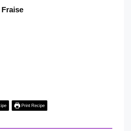
 Fraise
ipe
Print Recipe