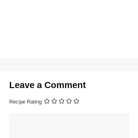
o
p
n
o
p
k
Leave a Comment
Recipe Rating
Comment