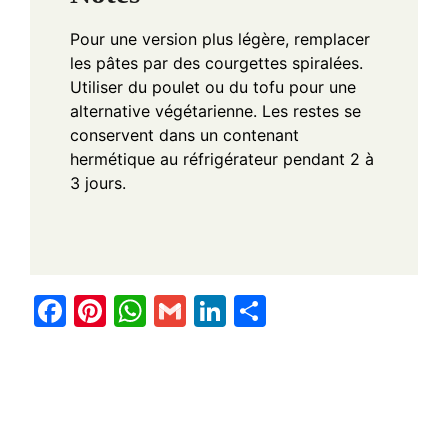
Pour une version plus légère, remplacer
les pâtes par des courgettes spiralées.
Utiliser du poulet ou du tofu pour une
alternative végétarienne. Les restes se
conservent dans un contenant
hermétique au réfrigérateur pendant 2 à
3 jours.
F
Pi
W
G
Li
S
a
nt
h
m
n
h
c
er
at
ail
k
ar
e
e
s
e
e
b
st
A
dI