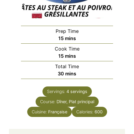
Prep Time
minutes
15
mins
Cook Time
minutes
15
mins
Total Time
minutes
30
mins
Servings:
4
servings
Course:
Dîner, Plat principal
Cuisine:
Française
Calories:
600