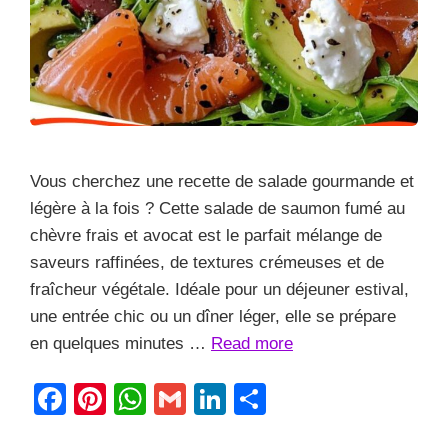
Vous cherchez une recette de salade gourmande et
légère à la fois ? Cette salade de saumon fumé au
chèvre frais et avocat est le parfait mélange de
saveurs raffinées, de textures crémeuses et de
fraîcheur végétale. Idéale pour un déjeuner estival,
une entrée chic ou un dîner léger, elle se prépare
en quelques minutes …
Read more
F
Pi
W
G
Li
S
a
nt
h
m
n
h