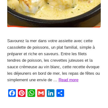
Savourez la mer dans votre assiette avec cette
cassolette de poissons, un plat familial, simple à
préparer et riche en saveurs. Entre les filets
tendres de poisson, les crevettes juteuses et la
sauce crémeuse au vin blanc, cette recette évoque
les déjeuners en bord de mer, les repas de fêtes ou
simplement une envie de …
Read more
F
Pi
W
G
Li
S
a
nt
h
m
n
h