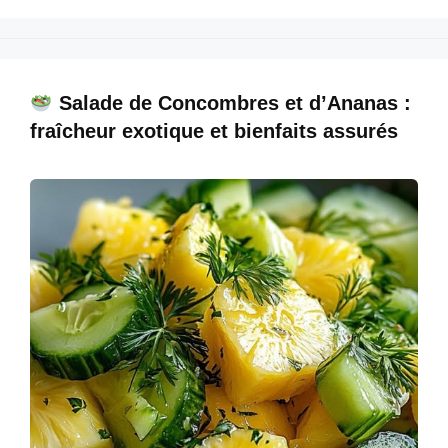
c
er
at
ail
k
ar
e
e
s
e
e
b
st
A
dI
Salade de Concombres et d’Ananas :
o
p
n
fraîcheur exotique et bienfaits assurés
o
p
k