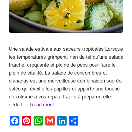
Une salade estivale aux saveurs tropicales Lorsque
les températures grimpent, rien de tel qu’une salade
fraîche, croquante et pleine de peps pour faire le
plein de vitalité. La salade de concombres et
d’ananas est une merveilleuse combinaison sucrée-
salée qui éveille les papilles et apporte une touche
d’exotisme à vos repas. Facile à préparer, elle
séduit …
Read more
F
Pi
W
G
Li
S
a
nt
h
m
n
h