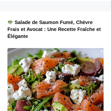
c
er
at
ail
k
ar
e
e
s
e
e
b
st
A
dI
Salade de Saumon Fumé, Chèvre
o
p
n
Frais et Avocat : Une Recette Fraîche et
o
p
Élégante
k